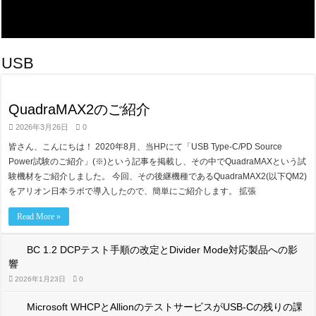
アリオン、Amazonより「Works with Alexa（WWA）」認証試験機関に正
オシロスコープのCSV波形Fileはなぜ大きい? CSV波形FileとBinary波形
USB-IFのIEC 62680規格適合性プログラムについて（詳細解説）
USB
USB PD対応のDUTが認証取得する場合のUSB PD Revision 3.1 / Versi
QuadraMAX2のご紹介
2026年3月26日
0
皆さん、こんにちは！ 2020年8月、当HPにて「USB Type-C/PD Source
Power試験のご紹介」(※)という記事を掲載し、その中でQuadraMAXという試
験機材をご紹介しました。 今回、その後継機種であるQuadraMAX2(以下QM2)
をアリオン日本ラボで導入したので、簡単にご紹介します。 拡張
Read More »
BC 1.2 DCPテスト手順の改定とDivider Mode対応製品への影
響
2026年1月23日
0
Microsoft WHCPとAllionのテストサービスがUSB-Cの残りの課