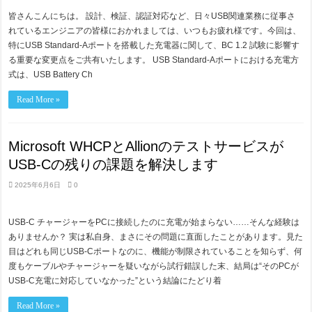
皆さんこんにちは。 設計、検証、認証対応など、日々USB関連業務に従事さ
れているエンジニアの皆様におかれましては、いつもお疲れ様です。今回は、
特にUSB Standard-Aポートを搭載した充電器に関して、BC 1.2 試験に影響す
る重要な変更点をご共有いたします。 USB Standard-Aポートにおける充電方
式は、USB Battery Ch
Read More »
Microsoft WHCPとAllionのテストサービスが
USB-Cの残りの課題を解決します
2025年6月6日
0
USB-C チャージャーをPCに接続したのに充電が始まらない……そんな経験は
ありませんか？ 実は私自身、まさにその問題に直面したことがあります。見た
目はどれも同じUSB-Cポートなのに、機能が制限されていることを知らず、何
度もケーブルやチャージャーを疑いながら試行錯誤した末、結局は“そのPCが
USB-C充電に対応していなかった”という結論にたどり着
Read More »