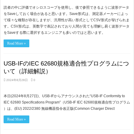
読者の中に評価でオシロスコープを使用し、後で参照できるように波形データ
をSaveしておく場合があると思います。Save形式は、測定器メーカーによっ
て様々な種類が存在しますが、汎用性が高い形式としてCSV形式が挙げられま
す。CSV形式は、英数字で表記されており人間が見ても理解し易く波形データ
をSaveする際に選択するエンジニアも多いのではと思います。
Read More »
USB-IFのIEC 62680規格適合性プログラムにつ
いて（詳細解説）
2024年8月28日
0
本日(2024年8月27日)、USB-IFからアナウンスされた“USB-IF Conformity to
IEC 62680 Specifications Program”（USB-IF IEC 62680規格適合性プログラム
）は、(EU) 2022/2380 無線機器指令改正版(Common Charger Direct
Read More »