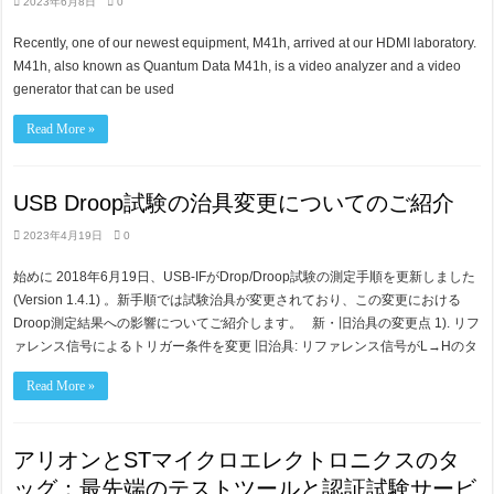
2023年6月8日
0
Recently, one of our newest equipment, M41h, arrived at our HDMI laboratory.
M41h, also known as Quantum Data M41h, is a video analyzer and a video
generator that can be used
Read More »
USB Droop試験の治具変更についてのご紹介
2023年4月19日
0
始めに 2018年6月19日、USB-IFがDrop/Droop試験の測定手順を更新しました
(Version 1.4.1) 。新手順では試験治具が変更されており、この変更における
Droop測定結果への影響についてご紹介します。 新・旧治具の変更点 1). リフ
ァレンス信号によるトリガー条件を変更 旧治具: リファレンス信号がL→Hのタ
Read More »
アリオンとSTマイクロエレクトロニクスのタ
ッグ：最先端のテストツールと認証試験サービ