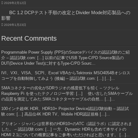
2026年2月12日
BC 1.2 DCPテスト手順の改定とDivider Mode対応製品への
影響
2026年1月23日
Recent Comments
Programmable Power Supply (PPS)のSourceデバイスの認証試験のご紹
介 – 認証試験.com: […] 以前の記事でUSB Type-C/PD Source製品の
DUT(Device Under Test)に対するType-C/PD Sourc...
IVI、VXI、VISA、SCPI、Excel VBAからTektronix MSO4054Bオシロス
コープを自動制御してみよう (後編) – 認証試験.com: […] […]...
SMAコネクターの劣化がSDRラジオの感度低下を招く – ツクレル
Raspberry Pi を使ったテクノロジー学習: […] 使い古したSMAケーブル
の品質を測定してみた:SMAコネクターケーブルの自然… […]...
100インチ超4K HDR、HDR10+ Projector Device認証試験始動 – 認証試
験.com: […] 高品位4K HDR TV、Mobile HDR認証規格 […]...
アリオン・ジャパンは世界初のHDR10+のATC（認証ラボ）に認定されま
した。 – 認証試験.com: […] 一方、Dynamic HDRも含めて本サイトの
HDMI 2.1についての概要記事をご参考いただければと思います。 […]...