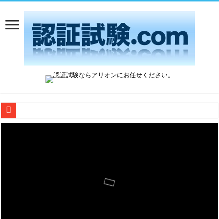
QuadraMAX2のご紹介
Aliro 1.0 認証試験：アリオンは日本唯一のAliro ATLとして運営開始
Wi-Fi 7 Release 2の最新動向を解説
HDR10+ ADVANCED登場 ― 何が変わった？
BC 1.2 DCPテスト手順の改定とDivider Mode対応製品への影響
Microsoft WHCPとAllionのテストサービスがUSB-Cの残りの課題を解決し