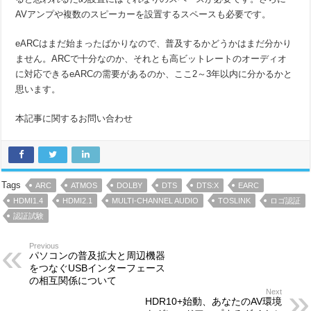
AVアンプや複数のスピーカーを設置するスペースも必要です。
eARCはまだ始まったばかりなので、普及するかどうかはまだ分かり
ません。ARCで十分なのか、それとも高ビットレートのオーディオ
に対応できるeARCの需要があるのか、ここ2～3年以内に分かるかと
思います。
本記事に関するお問い合わせ
Tags
ARC
ATMOS
DOLBY
DTS
DTS:X
EARC
HDMI1.4
HDMI2.1
MULTI-CHANNEL AUDIO
TOSLINK
ロゴ認証
認証試験
Previous
パソコンの普及拡大と周辺機器
をつなぐUSBインターフェース
の相互関係について
Next
HDR10+始動、あなたのAV環境