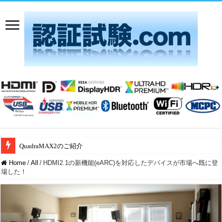
QuadraMAX2のご紹介
Aliro 1.0 認証試験：アリオンは日本唯一のAliro ATLとして運営開始
Home
/
All
/
HDMI2.1の新機能(eARC)を対応したデバイスが市場へ既に登
場した！