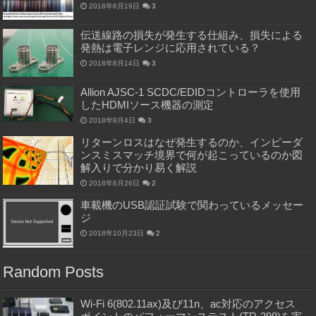
2018年6月19日
3
伝送線路の損失が発生する仕組み、損失による
発熱は電子レンジに応用されている？
2018年8月14日
3
Allion AJSC-1 SCDC/EDIDコントローラを使用
したHDMIソース機器の測定
2018年9月4日
3
リターンロスはなぜ発生するのか、インピーダ
ンスミスマッチ境界で何が起こっているのか図
解入りで分かり易く解説
2018年6月26日
2
車載機のUSB認証試験で関わっているメッセー
ジ
2018年10月23日
2
Random Posts
Wi-Fi 6(802.11ax)及び11n、ac対応のアクセス