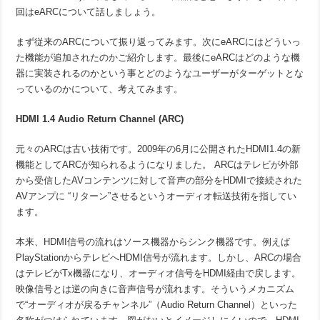
回はeARCについて話しましょう。
まず従来のARCについて振り返ってみます。次にeARCにはどういっ
た機能が追加されたのかご紹介します。最後にeARCはどのような機
器に実装されるのかという事とどのようなユーザーがターゲットとな
っているのかについて、考えてみます。
HDMI 1.4
Audio Return Channel (ARC)
元々のARCは古い技術です。2009年の6月に公開されたHDMI1.4の新
機能としてARCが知られるようになりました。 ARCはテレビが外部
から受信したAVコンテンツに対して音声の部分をHDMIで接続された
AVアンプに “リターン”させるというオーディオ転送技術を指してい
ます。
本来、HDMI信号の流れはソース機器からシンク機器です。例えば
PlayStationからテレビへHDMI信号が流れます。しかし、ARCの場合
はテレビがTx機器になり、オーディオ信号をHDMI経由で戻します。
映像信号とは逆の向きに音声信号が流れます。そういうメカニズム
で“オーディオが戻るチャンネル”（Audio Return Channel）といった