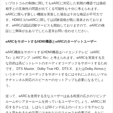
いプロトコルの制御に関してもeARCに対応した初期の機器では接続
相手との互換性の問題が出てくる可能性も十分に考えられます。
eARCに限らず新しい機能を実装した場合は十分な検証が不可欠で
す。HDMI2.1のeARCに関しては試験規格が既に発表されておりま
す。eARCの認証試験サービスも開始しておりますので、eARCの検
証にご興味がおありでしたら是非お問い合わせください。
eARC
をサポートするHDMI機器とeARCのターゲットユーザー
eARC機能をサポートするHDMI機器はハイエンドテレビ（eARC
Tx）とAVアンプ（eARC Rx）と考えられます。eARCを実装する主
な目的は高ビットレートのオーディオコーデックをサポートするため
です。 DTS Master、Dolby True HD、DTS:X、またはDolby Atmosと
いうオーディオコーデックをサポートするにはそれにふさわしいマル
チチャンネル対応のスピーカーのセットアップも必要になるでしょ
う。
従って、eARCを使用する主なユーザーはある程度の広さのリビング
ルームやシアタールームを持っているユーザーでしょう。eARCに対
応するテレビは、しばらくは50インチ以上のハイエンドモデルにな
ると思われるため設置にはそれなりのスペースが必要です。さらに