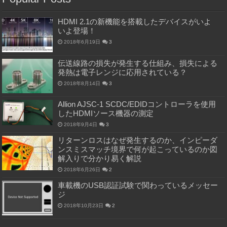
HDMI 2.1の新機能を搭載したデバイスがいよ
いよ登場！
2018年6月19日
3
伝送線路の損失が発生する仕組み、損失による
発熱は電子レンジに応用されている？
2018年8月14日
3
Allion AJSC-1 SCDC/EDIDコントローラを使用
したHDMIソース機器の測定
2018年9月4日
3
リターンロスはなぜ発生するのか、インピーダ
ンスミスマッチ境界で何が起こっているのか図
解入りで分かり易く解説
2018年6月26日
2
車載機のUSB認証試験で関わっているメッセー
ジ
2018年10月23日
2