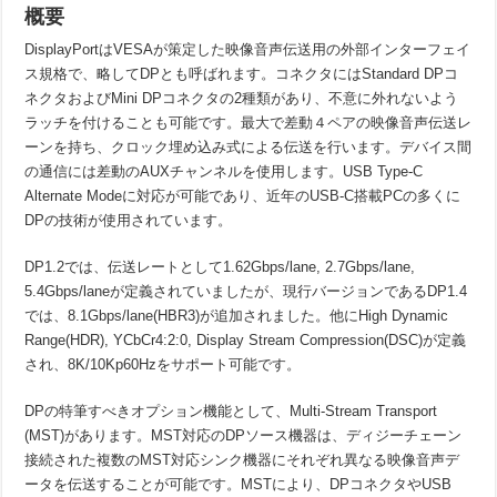
概要
DisplayPortはVESAが策定した映像音声伝送用の外部インターフェイ
ス規格で、略してDPとも呼ばれます。コネクタにはStandard DPコ
ネクタおよびMini DPコネクタの2種類があり、不意に外れないよう
ラッチを付けることも可能です。最大で差動４ペアの映像音声伝送レ
ーンを持ち、クロック埋め込み式による伝送を行います。デバイス間
の通信には差動のAUXチャンネルを使用します。USB Type-C
Alternate Modeに対応が可能であり、近年のUSB-C搭載PCの多くに
DPの技術が使用されています。
DP1.2では、伝送レートとして1.62Gbps/lane, 2.7Gbps/lane,
5.4Gbps/laneが定義されていましたが、現行バージョンであるDP1.4
では、8.1Gbps/lane(HBR3)が追加されました。他にHigh Dynamic
Range(HDR), YCbCr4:2:0, Display Stream Compression(DSC)が定義
され、8K/10Kp60Hzをサポート可能です。
DPの特筆すべきオプション機能として、Multi-Stream Transport
(MST)があります。MST対応のDPソース機器は、ディジーチェーン
接続された複数のMST対応シンク機器にそれぞれ異なる映像音声デ
ータを伝送することが可能です。MSTにより、DPコネクタやUSB