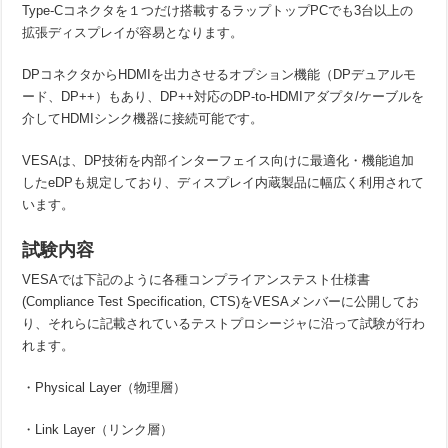
Type-Cコネクタを１つだけ搭載するラップトップPCでも3台以上の
拡張ディスプレイが容易となります。
DPコネクタからHDMIを出力させるオプション機能（DPデュアルモ
ード、DP++）もあり、DP++対応のDP-to-HDMIアダプタ/ケーブルを
介してHDMIシンク機器に接続可能です。
VESAは、DP技術を内部インターフェイス向けに最適化・機能追加
したeDPも規定しており、ディスプレイ内蔵製品に幅広く利用されて
います。
試験内容
VESAでは下記のように各種コンプライアンステスト仕様書
(Compliance Test Specification, CTS)をVESAメンバーに公開してお
り、それらに記載されているテストプロシージャに沿って試験が行わ
れます。
・Physical Layer（物理層）
・Link Layer（リンク層）