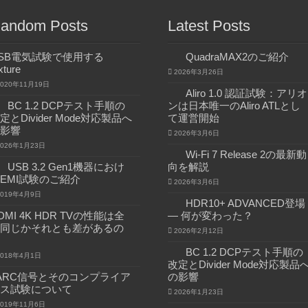
andom Posts
Latest Posts
SB電気試験で使用する
QuadraMAX2のご紹介
xture
2026年3月26日
2020年11月19日
Aliro 1.0 認証試験：アリオ
BC 1.2 DCPテスト手順の
ンは日本唯一のAliro ATLとし
定とDivider Mode対応製品へ
て運営開始
影響
2026年3月6日
2026年1月23日
Wi-Fi 7 Release 2の最新動
USB 3.2 Gen1機器におけ
向を解説
EMI試験のご紹介
2026年3月6日
2019年4月9日
HDR10+ ADVANCED登場
DMI 4K HDR TVの性能は全
― 何が変わった？
同じかそれとも差があるの
2026年2月12日
BC 1.2 DCPテスト手順の
2018年4月1日
改定とDivider Mode対応製品
ARC信号とそのコンプライア
の影響
ス試験について
2026年1月23日
2019年11月6日