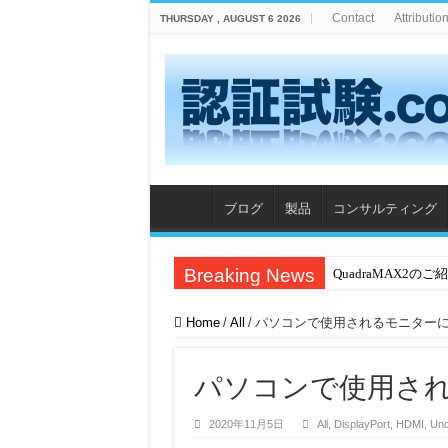
Contact
Attributio
THURSDAY , AUGUST 6 2026
ブログ
製品
コンサルティング
Breaking News
QuadraMAX2のご
Aliro 1.0 認証
Home
/
All
/
パソコンで使用されるモニター
Wi-Fi 7 Releas
HDR10+ ADVAN
パソコンで使用さ
BC 1.2 DCPテス
2020年11月5日
All
,
DisplayPort
,
HDMI
,
Unc
Microsoft WH