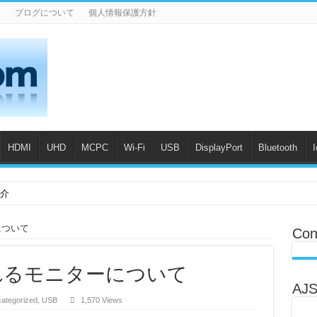
n
ブログについて
個人情報保護方針
HDMI
UHD
MCPC
Wi-Fi
USB
DisplayPort
Bluetooth
紹介
試験：アリオンは日本唯一のAliro ATLとして運営開始
について
Con
e 2の最新動向を解説
CED登場 ― 何が変わった？
れるモニターについて
AJS
ト手順の改定とDivider Mode対応製品への影響
ategorized
,
USB
1,570 Views
CPとAllionのテストサービスがUSB-Cの残りの課題を解決します