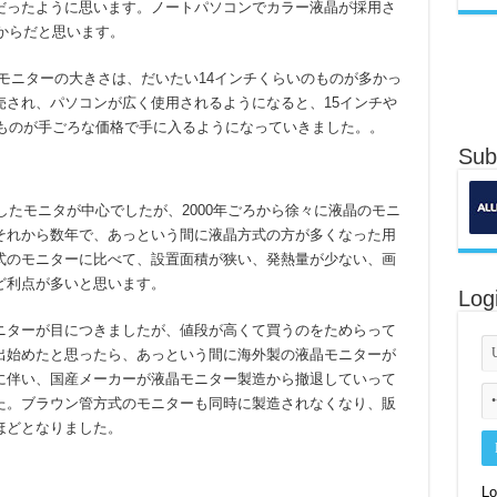
だったように思います。ノートパソコンでカラー液晶が採用さ
てからだと思います。
管のモニターの大きさは、だいたい14インチくらいのものが多かっ
発売され、パソコンが広く使用されるようになると、15インチや
いものが手ごろな価格で手に入るようになっていきました。。
Sub
したモニタが中心でしたが、2000年ごろから徐々に液晶のモニ
それから数年で、あっという間に液晶方式の方が多くなった用
式のモニターに比べて、設置面積が狭い、発熱量が少ない、画
ど利点が多いと思います。
Log
ニターが目につきましたが、値段が高くて買うのをためらって
出始めたと思ったら、あっという間に海外製の液晶モニターが
に伴い、国産メーカーが液晶モニター製造から撤退していって
た。ブラウン管方式のモニターも同時に製造されなくなり、販
ほどとなりました。
Lo