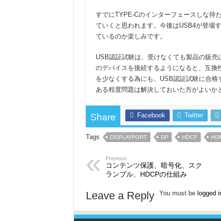
すでにTYPE-Cのインターフェースしな
ていくと思われます。今後はUSB4が登場
ているのか楽しみです。
USB認証試験は、受けなくても製品の販売は
のデバイスを接続するようになると、互換
を少なくする為にも、USB認証試験に合
ある程度問題は解決しておいた方がよいか
Facebook
Twitter
Share
Tags
DISPLAYPORT
DP
HDCP
HD
Previous
コンテンツ保護、暗号化、スク
ランブル、HDCPの仕組み
Leave a Reply
You must be
logged i