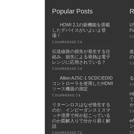
Popular Posts
R
HDMI 2.1の新機能を搭載
U
したデバイスがいよいよ登
Fi
場！
2018年6月19日
3
伝送線路の損失が発生する仕
改
組み、損失による発熱は電子
の
レンジに応用されている？
2018年8月14日
3
Allion AJSC-1 SCDC/EDID
る
コントローラを使用したHDMI
ソース機器の測定
H
2018年9月4日
3
て
リターンロスはなぜ発生する
か
のか、インピーダンスミスマ
ッチ境界で何が起こっている
e
のか図解入りで分かり易く解
ン
説
2018年6月26日
2