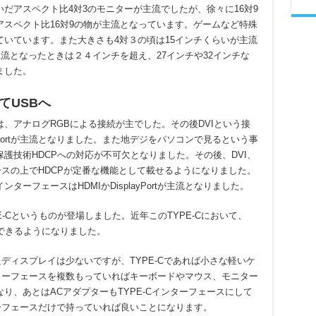
だアスペクト比4対3のモニターが主流でしたが、徐々に16対9
スペクト比16対9の物が主流となっています。ゲームなど特殊
いています。また大きさも4対３の頃は15インチくらいが主流
主流となったときは２４インチを超え、27インチや32インチな
ました。
てUSBへ
、アナログRGBによる接続が主でした。その後DVIという接
ayPortが主流となりました。また地デジをパソコンで見るという事
護技術HDCPへの対応が不可欠となりました。その後、DVI、
ーフェースの上でHDCPが定番な機能として載せるようになりました。
ーフェースはHDMIかDisplayPortが主流となりました。
E-Cというものが登場しました。近年このTYPE-Cにおいて、
できるようになりました。
たディスプレイは少ないですが、TYPE-Cであれば小さな軽いケ
ンターフェースを複数もっていればキーボードやマウス、モニター
り、あとはACアダプターもTYPE-Cインターフェースにして
ターフェースだけで持っていれば良いことになります。