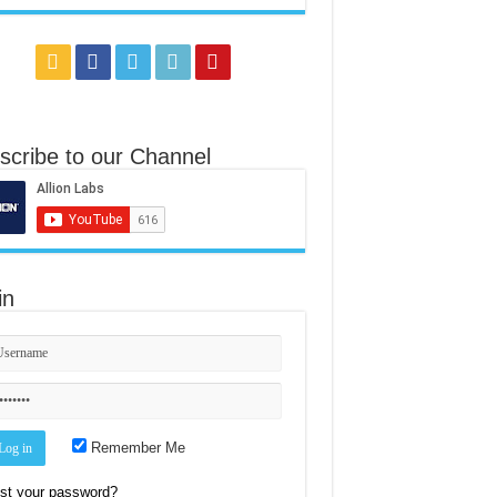
scribe to our Channel
in
Remember Me
st your password?