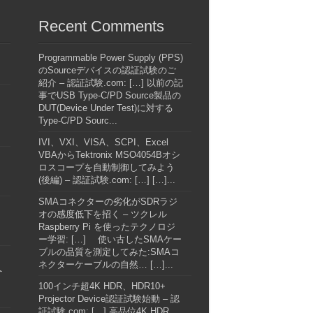
Recent Comments
Programmable Power Supply (PPS)
のSourceデバイスの認証試験のご
紹介 – 認証試験.com: […] 以前の記
事でUSB Type-C/PD Source製品の
DUT(Device Under Test)に対する
Type-C/PD Sourc...
IVI、VXI、VISA、SCPI、Excel
VBAからTektronix MSO4054Bオシ
ロスコープを自動制御してみよう
(後編) – 認証試験.com: […] […]...
SMAコネクターの劣化がSDRラジ
オの感度低下を招く – ツクレル
Raspberry Pi を使ったテクノロジ
ー学習: […] 使い古したSMAケー
ブルの品質を測定してみた:SMAコ
ネクターケーブルの自然… […]...
へ
100インチ超4K HDR、HDR10+
Projector Device認証試験始動 – 認
証試験.com: […] 高品位4K HDR