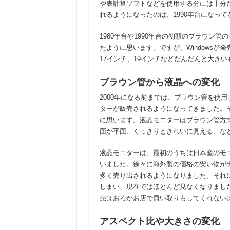
や表計算ソフトなどを使用する分には十分
れるようになったのは、1990年台になっ
1980年台や1990年台の初頭のブラウン
たように思います。ですが、Windowsが
17インチ、19インチなどだんだんと大き
ブラウン管から液晶への変化
2000年になる前までは、ブラウン管を使用
ターが販売されるようになってきました。
に思います。液晶モニターはブラウン管方
面が平面、くっきりときれいに見える、な
液晶モニターは、最初のうちは日本産のモ
いました。徐々に海外製の価格の安い物が
多く売り出されるようになりました。それ
しまい、現在ではほとんど見なくなりまし
売はおろかお店で買い取りもしてくれない
アスペクト比や大きさの変化