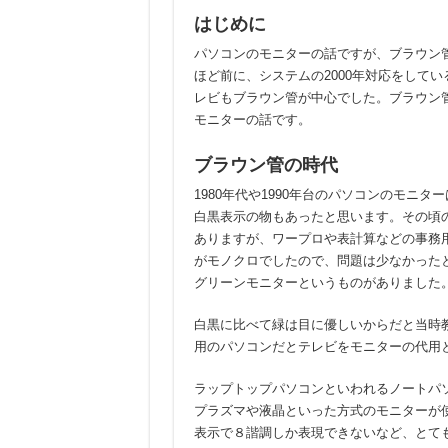
はじめに
アリオン、Amazon
パソコンのモニターの話ですが、ブラウン
オシロスコープのCSV
ほど前に、システムの2000年対応をして
レビもブラウン管が中心でした。ブラウン
USB-IFのIEC 
モニターの話です。
USB PD対応のDUTが
ブラウン管の時代
1980年代や1990年台のパソコンのモニ
白黒表示の物もあったと思います。その頃
ありますが、ワープロや表計算などの事務
がモノクロでしたので、問題は少なかった
グリーンモニターというものがありました
白黒に比べて緑は目に優しいからだと当時
用のパソコンだとテレビをモニターの代用
ラップトップパソコンといわれるノートパ
プラズマや液晶といった方式のモニターが
表示で８諧調しか表現できないなど、とて