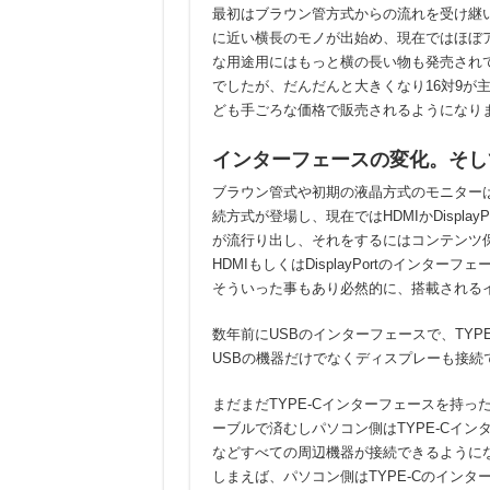
最初はブラウン管方式からの流れを受け継い
に近い横長のモノが出始め、現在ではほぼア
な用途用にはもっと横の長い物も発売されて
でしたが、だんだんと大きくなり16対9が
ども手ごろな価格で販売されるようになり
インターフェースの変化。そし
ブラウン管式や初期の液晶方式のモニターは
続方式が登場し、現在ではHDMIかDispl
が流行り出し、それをするにはコンテンツ保
HDMIもしくはDisplayPortのインタ
そういった事もあり必然的に、搭載されるインタ
数年前にUSBのインターフェースで、TYP
USBの機器だけでなくディスプレーも接続
まだまだTYPE-Cインターフェースを持っ
ーブルで済むしパソコン側はTYPE-Cイ
などすべての周辺機器が接続できるようにな
しまえば、パソコン側はTYPE-Cのイン