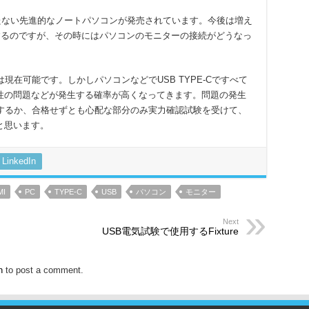
持たない先進的なノートパソコンが発売されています。今後は増え
するのですが、その時にはパソコンのモニターの接続がどうなっ
現在可能です。しかしパソコンなどでUSB TYPE-Cですべて
性の問題などが発生する確率が高くなってきます。問題の発生
格するか、合格せずとも心配な部分のみ実力確認試験を受けて、
と思います。
LinkedIn
MI
PC
TYPE-C
USB
パソコン
モニター
Next
USB電気試験で使用するFixture
n
to post a comment.