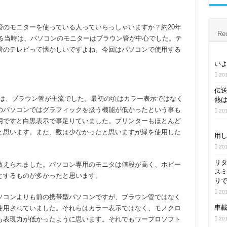
より「Works with Alexa（WWA）」認証試験機関に正式認定
管のモニターを使っている人っていらっしゃいますか？約20年
波形Fileはなぜ大きい? CSV波形FileとBinary波形Fileの構造を詳しく解説
Re
いる当時は、パソコンのモニターはブラウン管が中心でした。テ
管のテレビって懐かしいですよね。今回はパソコンで使用する
62680規格適合性プログラムについて（詳細解説）
い
認証取得する場合のUSB PD Revision 3.1 / Version 1.3以降への準拠の必
20
伝
ターは、ブラウン管が主流でした。最初の頃はカラー表示ではなく
熱
のパソコンではグラフィックを扱う機能が低かったという事も
20
用ですと白黒表示で事足りていました。プリンターもほとんど
と思います。また、数は少なかったと思いますが緑を使用した
用し
。
20
リ
教えられました。パソコン専用のモニタは値段が高く、ホビー
ス
とするものが多かったと思います。
り
20
ソコンよりも前の携帯型パソコンですが、ブラウン管ではなく
車載
使用されていました。それらはカラー表示ではなく、モノクロ
も表現力が低かったように思います。それでもワープロソフト
20