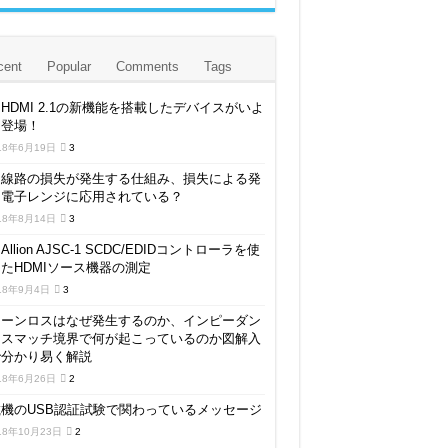
します
cent
Popular
Comments
Tags
HDMI 2.1の新機能を搭載したデバイスがいよ
よ登場！
要性について
18年6月19日
3
送線路の損失が発生する仕組み、損失による発
は電子レンジに応用されている？
18年8月14日
3
Allion AJSC-1 SCDC/EDIDコントローラを使
たHDMIソース機器の測定
18年9月4日
3
ターンロスはなぜ発生するのか、インピーダン
ミスマッチ境界で何が起こっているのか図解入
で分かり易く解説
18年6月26日
2
機のUSB認証試験で関わっているメッセージ
18年10月23日
2