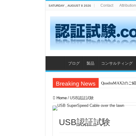
Contact
Attribution
SATURDAY , AUGUST 8 2026
ブログ
製品
コンサルティング
Breaking News
QuadraMAX2のご
Home
/
USB認証試験
USB認証試験