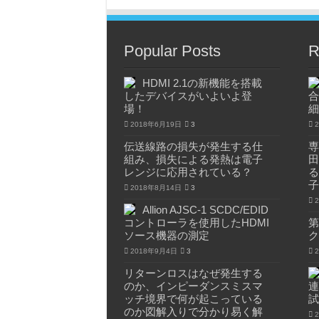
Popular Posts
R
HDMI 2.1の新機能を搭載
したデバイスがいよいよ登
合
場！
細
2018年6月19日
3
伝送線路の損失が発生する仕
専
組み、損失による発熱は電子
田
レンジに応用されている？
る
子
2018年8月14日
3
Allion AJSC-1 SCDC/EDID
コントローラを使用したHDMI
第
ソース機器の測定
ク
2018年9月4日
3
リターンロスはなぜ発生する
のか、インピーダンスミスマ
連
ッチ境界で何が起こっている
試
のか図解入りで分かり易く解