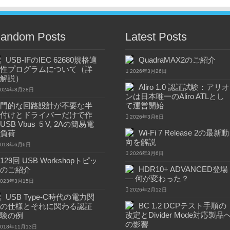
andom Posts
Latest Posts
USB-IFのIEC 62680規格適
QuadraMAX2のご紹介
性プログラムについて（詳
2026年3月26日
解説）
Aliro 1.0 認証試験：アリオ
2024年8月28日
ンは日本唯一のAliro ATLとし
門的な回路設計が不要な半
て運営開始
付けとドライバーだけで作
2026年3月6日
USB Vbus ５V, 2Aの簡易電
Wi-Fi 7 Release 2の最新動
負荷
向を解説
2018年6月6日
2026年3月6日
129回 USB Workshopトピッ
HDR10+ ADVANCED登場
のご紹介
― 何が変わった？
2023年3月15日
2026年2月12日
USB Type-C時代の電力関
BC 1.2 DCPテスト手順の
の仕様とそれに関わる認証
改定とDivider Mode対応製品
験の例
の影響
2018年11月13日