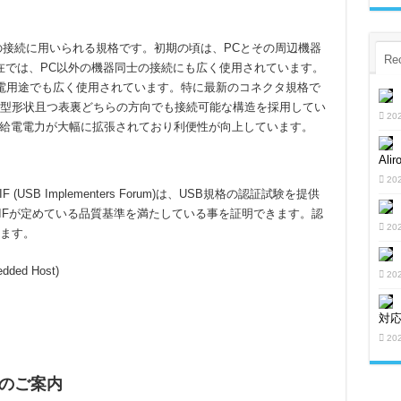
は電子機器同士の接続に用いられる規格です。初期の頃は、PCとその周辺機器
Re
在では、PC以外の機器同士の接続にも広く使用されています。
充電用途でも広く使用されています。特に最新のコネクタ規格で
けに薄型形状且つ表裏どちらの方向でも接続可能な構造を採用してい
20
策定して給電電力が大幅に拡張されており利便性が向上しています。
Al
20
USB Implementers Forum)は、USB規格の認証試験を提供
-IFが定めている品質基準を満たしている事を証明できます。認
20
ります。
ed Host)
20
対
20
のご案内