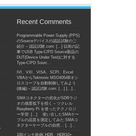
Recent Comments
Programmable Power Supply (PPS)
のSourceデバイスの認証試験のご
紹介 – 認証試験.com: […] 以前の記
事でUSB Type-C/PD Source製品の
DUT(Device Under Test)に対する
Type-C/PD Sourc...
IVI、VXI、VISA、SCPI、Excel
VBAからTektronix MSO4054Bオシ
ロスコープを自動制御してみよう
(後編) – 認証試験.com: […] […]...
SMAコネクターの劣化がSDRラジ
オの感度低下を招く – ツクレル
Raspberry Pi を使ったテクノロジ
ー学習: […] 使い古したSMAケー
ブルの品質を測定してみた:SMAコ
ネクターケーブルの自然… […]...
へ
100インチ超4K HDR、HDR10+