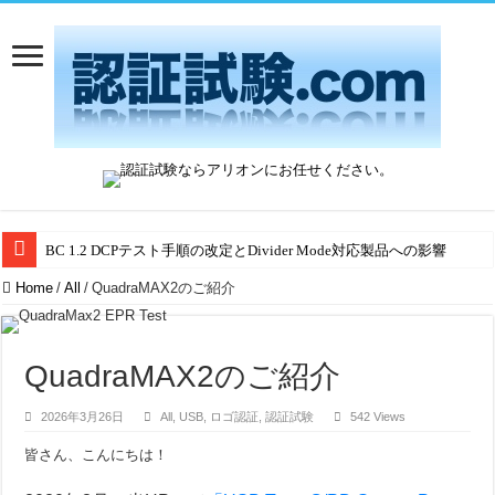
BC 1.2 DCPテスト手順の改定とDivider Mode対応製品への影響
Home
/
All
/
QuadraMAX2のご紹介
QuadraMAX2のご紹介
2026年3月26日
All
,
USB
,
ロゴ認証
,
認証試験
542 Views
皆さん、こんにちは！