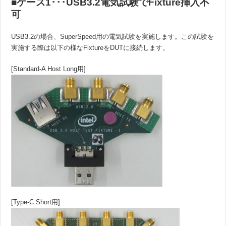
■ケース1･･･USB3.2電気試験でFixture挿入不
可
USB3.2の場合、SuperSpeed用の電気試験を実施します。この試験を
実施する際は以下の様なFixtureをDUTに接続します。
[Standard-A Host Long用]
[Type-C Short用]