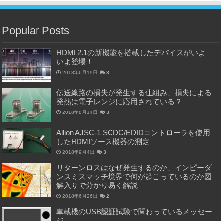
Popular Posts
HDMI 2.1の新機能を搭載したデバイスがいよ
いよ登場！
2018年6月19日
3
伝送線路の損失が発生する仕組み、損失による
発熱は電子レンジに応用されている？
2018年8月14日
3
Allion AJSC-1 SCDC/EDIDコントローラを使用
したHDMIソース機器の測定
2018年9月4日
3
リターンロスはなぜ発生するのか、インピーダ
ンスミスマッチ境界で何が起こっているのか図
解入りで分かり易く解説
2018年6月26日
2
車載機のUSB認証試験で関わっているメッセー
ジ