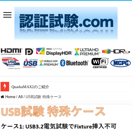
QuadraMAX2のご紹介
Aliro 1.0 認証試験：アリオンは日本唯一のAliro ATLとして運営開始
Home
/
All
/
USB試験 特殊ケース