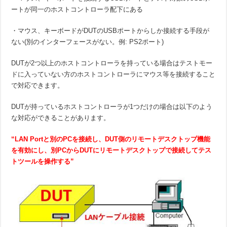
ートが同一のホストコントローラ配下にある
・マウス、キーボードがDUTのUSBポートからしか接続する手段が
ない(別のインターフェースがない。例: PS2ポート)
DUTが2つ以上のホストコントローラを持っている場合はテストモー
ドに入っていない方のホストコントローラにマウス等を接続すること
で対応できます。
DUTが持っているホストコントローラが1つだけの場合は以下のよう
な対応ができることがあります。
“LAN Port
と別の
PC
を接続し、
DUT
側のリモートデスクトップ機能
を有効にし、別
PC
から
DUT
にリモートデスクトップで接続してテス
トツールを操作する
”