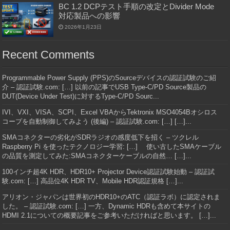
BC 1.2 DCPテスト手順の改定とDivider Mode
対応製品への影響
2026年1月23日
Recent Comments
Programmable Power Supply (PPS)のSourceデバイスの認証試験のご紹
介 – 認証試験.com: […] 以前の記事でUSB Type-C/PD Source製品の
DUT(Device Under Test)に対するType-C/PD Sourc...
IVI、VXI、VISA、SCPI、Excel VBAからTektronix MSO4054Bオシロス
コープを自動制御してみよう (後編) – 認証試験.com: […] […]...
SMAコネクターの劣化がSDRラジオの感度低下を招く – ツクレル
Raspberry Pi を使ったテクノロジー学習: […] 使い古したSMAケーブル
の品質を測定してみた:SMAコネクターケーブルの自然… […]...
100インチ超4K HDR、HDR10+ Projector Device認証試験始動 – 認証試
験.com: […] 高品位4K HDR TV、Mobile HDR認証規格 […]...
アリオン・ジャパンは世界初のHDR10+のATC（認証ラボ）に認定されま
した。 – 認証試験.com: […] 一方、Dynamic HDRも含めて本サイトの
HDMI 2.1についての概要記事をご参考いただければと思います。 […]...