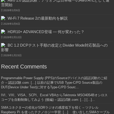
Aliro 1.0 認証試験：アリオンは日本唯一のAliro ATLとして運
営開始
2026年3月6日
Wi-Fi 7 Release 2の最新動向を解説
2026年3月6日
HDR10+ ADVANCED登場 ― 何が変わった？
2026年2月12日
BC 1.2 DCPテスト手順の改定とDivider Mode対応製品への
影響
2026年1月23日
Recent Comments
Programmable Power Supply (PPS)のSourceデバイスの認証試験のご紹
介 – 認証試験.com: […] 以前の記事でUSB Type-C/PD Source製品の
DUT(Device Under Test)に対するType-C/PD Sourc...
IVI、VXI、VISA、SCPI、Excel VBAからTektronix MSO4054Bオシロス
コープを自動制御してみよう (後編) – 認証試験.com: […] […]...
SMAコネクターの劣化がSDRラジオの感度低下を招く – ツクレル
Raspberry Pi を使ったテクノロジー学習: […] 使い古したSMAケーブル