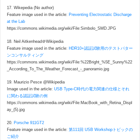
17. Wikepedia (No author)
Feature image used in the article:
Preventing Electrostatic Discharge
at the Lab
https://commons.wikimedia.org/wiki/File:Simbolo_SMD.JPG
18. Neil Aitkenhead＠Wikipedia
Feature image used in the article:
HDR10+認証試験用のテストパター
ンコンサルティング
https://commons.wikimedia.org/wiki/File:%22Bright_%5E_Sunny%22
_According_To_The_Weather_Forecast_-_panoramio.jpg
19. Maurizio Pesce @Wikipedia
Image used in the article:
USB Type-C時代の電力関連の仕様とそれ
に関わる認証試験の例
https://commons.wikimedia.org/wiki/File:MacBook_with_Retina_Displ
ay_(5).jpg
20.
Porsche 911GT2
Feature image used in the article:
第111回 USB Workshopトピックの
ご紹介