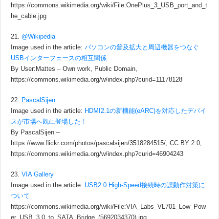
https://commons.wikimedia.org/wiki/File:OnePlus_3_USB_port_and_t
he_cable.jpg
21.
@Wikipedia
Image used in the article:
パソコンの普及拡大と周辺機器をつなぐ
USBインターフェースの相互関係
By User:Mattes – Own work, Public Domain,
https://commons.wikimedia.org/w/index.php?curid=11178128
22.
PascalSijen
Image used in the article:
HDMI2.1の新機能(eARC)を対応したデバイ
スが市場へ既に登場した！
By PascalSijen –
https://www.flickr.com/photos/pascalsijen/3518284515/, CC BY 2.0,
https://commons.wikimedia.org/w/index.php?curid=46904243
23.
VIA Gallery
Image used in the article:
USB2.0 High-Speed接続時の誤動作対策に
ついて
https://commons.wikimedia.org/wiki/File:VIA_Labs_VL701_Low_Pow
er_USB_3.0_to_SATA_Bridge_(5692034370).jpg