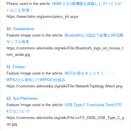
Photos used in the article:
HDMI 2.1の新機能を搭載したデバイスが
いよいよ登場！
https://www.hdmi.org/press/press_kit.aspx
10.
Standardizer
Feature Image used in the article:
Bluetoothロゴ認証で必要なRF試験
サンプル改造
https://commons.wikimedia.org/wiki/File:Bluetooth_logo_on_mouse_f
rom_aside.jpg
11.
Foobaz
Feature Image used in the article:
Wi-Fiの新セキュリティ・・・
WPA2から進化したWPA3の仕組み
https://commons.wikimedia.org/wiki/File:NetworkTopology-Mesh.png
12.
Ilya Plekhanov
Feature Image used in the article:
USB Type-C Functional TestのTD
4.1.1について
https://commons.wikimedia.org/wiki/File:LeTV_X600_USB_Type_C_p
ort.jpg