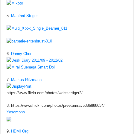
5.
Manfred Steger
6.
Danny Choo
7.
Markus Ritzmann
https://www.flickr.com/photos/weissertiger2/
8. https://www.flickr.com/photos/preetamrai/5386888634/
Yosomono
9.
HDMI Org.