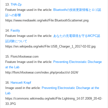
13.
THA-Zp
Feature Image used in the article:
Bluetoothの技術更新情報とロゴ認
証への影響
https://www.mediawiki.org/wiki/File:BluetoothScatternet.png
14.
Fastily
Feature Image used in the article:
あなたの充電環境を守るMCPC認
証試験について
https://en.wikipedia.org/wiki/File:USB_Charger_1_2017-02-02.jpg
15. Florichfootwear.com
Feature Image used in the article:
Preventing Electrostatic Discharge
at the Lab
http://florichfootwear.com/index.php/product/sl-1624/
16.
Hansueli Krapf
Image used in the article:
Preventing Electrostatic Discharge at the
Lab
https://commons.wikimedia.org/wiki/File:Lightning_14.07.2009_20-42-
33.JPG