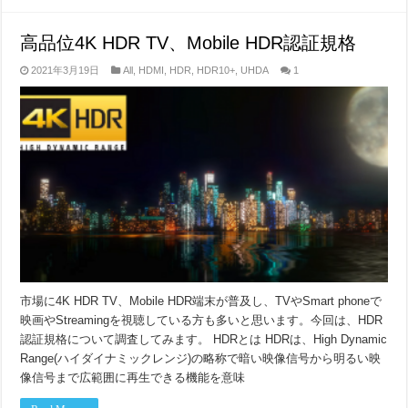
高品位4K HDR TV、Mobile HDR認証規格
2021年3月19日
All
,
HDMI
,
HDR
,
HDR10+
,
UHDA
1
市場に4K HDR TV、Mobile HDR端末が普及し、TVやSmart phoneで
映画やStreamingを視聴している方も多いと思います。今回は、HDR
認証規格について調査してみます。 HDRとは HDRは、High Dynamic
Range(ハイダイナミックレンジ)の略称で暗い映像信号から明るい映
像信号まで広範囲に再生できる機能を意味