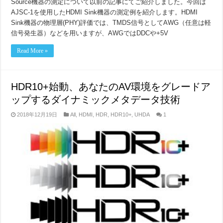
Source機器の測定について以前の記事にてご紹介しました。今回は
AJSC-1を使用したHDMI Sink機器の測定例を紹介します。HDMI
Sink機器の物理層(PHY)評価では、TMDS信号としてAWG（任意は軽
信号発生器）などを用いますが、AWGではDDCや+5V
Read More »
HDR10+始動、あなたのAV環境をグレードア
ップするダイナミックメタデータ技術
2018年12月19日
All
,
HDMI
,
HDR
,
HDR10+
,
UHDA
1