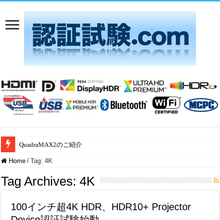
QuadraMAX2のご紹介
Aliro 1.0 認証試験：アリオンは日本唯一のAliro ATLとして運営開始
Home
/
Tag:
4K
Tag Archives:
4K
100インチ超4K HDR、HDR10+ Projector
Device認証試験始動