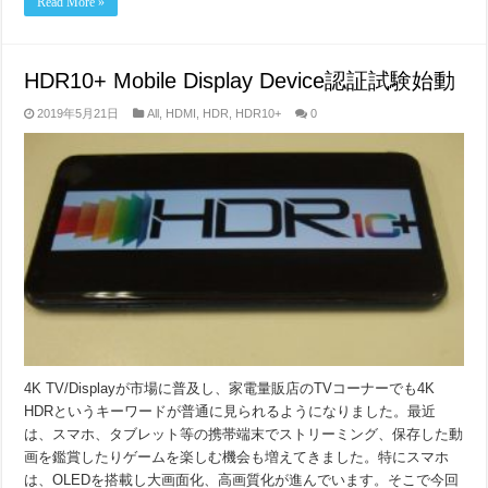
Read More »
HDR10+ Mobile Display Device認証試験始動
2019年5月21日
All
,
HDMI
,
HDR
,
HDR10+
0
4K TV/Displayが市場に普及し、家電量販店のTVコーナーでも4K
HDRというキーワードが普通に見られるようになりました。最近
は、スマホ、タブレット等の携帯端末でストリーミング、保存した動
画を鑑賞したりゲームを楽しむ機会も増えてきました。特にスマホ
は、OLEDを搭載し大画面化、高画質化が進んでいます。そこで今回