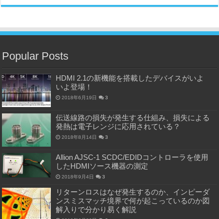
Popular Posts
HDMI 2.1の新機能を搭載したデバイスがいよ
いよ登場！
2018年6月19日
3
伝送線路の損失が発生する仕組み、損失による
発熱は電子レンジに応用されている？
2018年8月14日
3
Allion AJSC-1 SCDC/EDIDコントローラを使用
したHDMIソース機器の測定
2018年9月4日
3
リターンロスはなぜ発生するのか、インピーダ
ンスミスマッチ境界で何が起こっているのか図
解入りで分かり易く解説