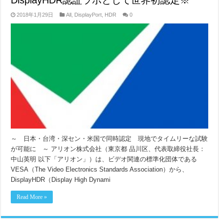
DisplayHDR認証ラボとして世界初認定※
2018年1月29日
All
,
DisplayPort
,
HDR
0
～ 日本・台湾・深セン・米国で同時認定 現地でタイムリーな試験
が可能に ～ アリオン株式会社（東京都 品川区、代表取締役社長：
中山英明 以下「アリオン」）は、ビデオ関連の標準化団体である
VESA（The Video Electronics Standards Association）から、
DisplayHDR（Display High Dynami
Read More »