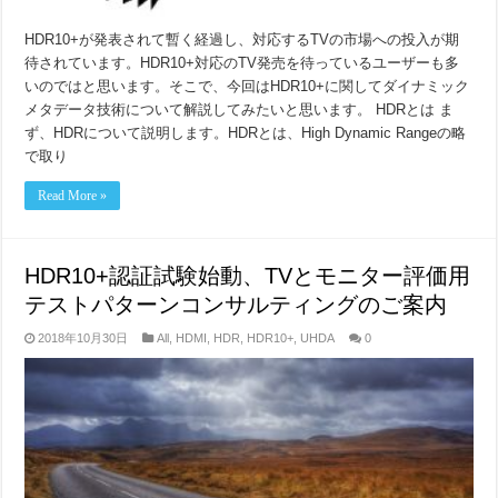
HDR10+が発表されて暫く経過し、対応するTVの市場への投入が期
待されています。HDR10+対応のTV発売を待っているユーザーも多
いのではと思います。そこで、今回はHDR10+に関してダイナミック
メタデータ技術について解説してみたいと思います。 HDRとは ま
ず、HDRについて説明します。HDRとは、High Dynamic Rangeの略
で取り
Read More »
HDR10+認証試験始動、TVとモニター評価用
テストパターンコンサルティングのご案内
2018年10月30日
All
,
HDMI
,
HDR
,
HDR10+
,
UHDA
0