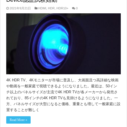
2021年9月21日
HDMI
,
HDR
,
HDR10+
0
4K HDR TV、4Kモニターが市場に普及し、大画面且つ高詳細な映画
や動画を一般家庭で視聴できるようになりました。最近は、50イン
チ以上のパネルサイズが主流で4K HDR TVが各メーカーから発売さ
れており、85インチの4K HDR TVも見掛けるようになりました。一
方、パネルサイズが大型になると価格、重量とも増して一般家庭に設
置することが難しく
Read More »