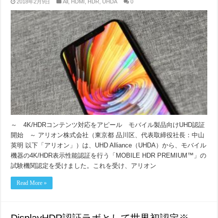
2018年2月9日
All
,
HDMI
,
HDR
,
UHDA
0
～ 4K/HDRコンテンツ対応をアピール モバイル製品向けUHD認証
開始 ～ アリオン株式会社（東京都 品川区、代表取締役社長：中山
英明 以下「アリオン」）は、UHD Alliance（UHDA）から、モバイル
機器の4K/HDR表示性能認証を行う「MOBILE HDR PREMIUM™」の
試験機関認定を受けました。これを受け、アリオン
Read More »