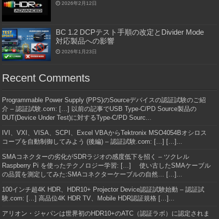
2026年2月12日
BC 1.2 DCPテスト手順の改定とDivider Mode
対応製品への影響
2026年1月23日
Recent Comments
Programmable Power Supply (PPS)のSourceデバイスの認証試験のご紹
介 – 認証試験.com: […] 以前の記事でUSB Type-C/PD Source製品の
DUT(Device Under Test)に対するType-C/PD Sourc...
IVI、VXI、VISA、SCPI、Excel VBAからTektronix MSO4054Bオシロス
コープを自動制御してみよう (後編) – 認証試験.com: […] […]...
SMAコネクターの劣化がSDRラジオの感度低下を招く – ツクレル
Raspberry Pi を使ったテクノロジー学習: […] 使い古したSMAケーブル
の品質を測定してみた:SMAコネクターケーブルの自然… […]...
100インチ超4K HDR、HDR10+ Projector Device認証試験始動 – 認証試
験.com: […] 高品位4K HDR TV、Mobile HDR認証規格 […]...
アリオン・ジャパンは世界初のHDR10+のATC（認証ラボ）に認定されま