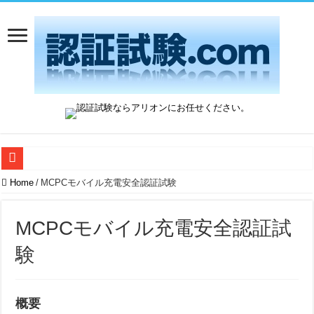
QuadraMAX2のご紹介
Home
/
MCPCモバイル充電安全認証試験
Aliro 1.0 認証試験：アリオンは日本唯一のAliro ATLとして運営開始
MCPCモバイル充電安全認証試
Wi-Fi 7 Release 2の最新動向を解説
験
HDR10+ ADVANCED登場 ― 何が変わった？
BC 1.2 DCPテスト手順の改定とDivider Mode対応製品への影響
Microsoft WHCPとAllionのテストサービスがUSB-Cの残りの課題を解決し
概要