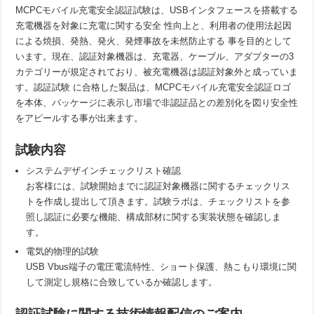
MCPCモバイル充電安全認証試験は、USBインタフェースを搭載する
アリオン、Amazonより「Works with Alexa（WWA）」認証試験機関に正
充電機器を対象に充電に関する安全 性向上と、利用者の使用法起因
オシロスコープのCSV波形Fileはなぜ大きい? CSV波形FileとBinary波形
による焼損、発熱、発火、発煙事故を未然防止する 事を目的として
います。現在、認証対象機器は、充電器、ケーブル、アダプターの3
USB-IFのIEC 62680規格適合性プログラムについて（詳細解説）
カテゴリーが規定されており、被充電機器は認証対象外と成っていま
USB PD対応のDUTが認証取得する場合のUSB PD Revision 3.1 / Versi
す。認証試験 に合格した製品は、MCPCモバイル充電安全認証ロゴ
を本体、パッケージに表示し市場で非認証品との差別化を図り安全性
をアピールする事が出来ます。
試験内容
システムデザインチェックリスト確認
お客様には、試験開始までに認証対象機器に関するチェックリス
トを作成し提出して頂きます。試験ラボは、チェックリストを参
照し認証に必要な機能、構成部材に関する実装状態を確認しま
す。
電気的物理的試験
USB Vbus端子の電圧電流特性、ショート保護、熱こもり環境に関
して測定し規格に合致しているか確認します。
認証試験に関する技術情報配信のご案内