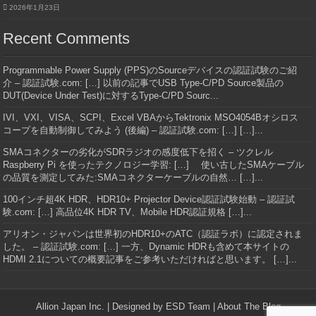
2026年1月23日
Recent Comments
Programmable Power Supply (PPS)のSourceデバイスの認証試験のご紹
介 – 認証試験.com: […] 以前の記事でUSB Type-C/PD Source製品の
DUT(Device Under Test)に対するType-C/PD Sourc...
IVI、VXI、VISA、SCPI、Excel VBAからTektronix MSO4054Bオシロス
コープを自動制御してみよう (後編) – 認証試験.com: […] […]...
SMAコネクターの劣化がSDRラジオの感度低下を招く – ツクレル
Raspberry Pi を使ったテクノロジー学習: […] 使い古したSMAケーブル
の品質を測定してみた:SMAコネクターケーブルの自然… […]...
100インチ超4K HDR、HDR10+ Projector Device認証試験始動 – 認証試
験.com: […] 高品位4K HDR TV、Mobile HDR認証規格 […]...
アリオン・ジャパンは世界初のHDR10+のATC（認証ラボ）に認定されま
した。 – 認証試験.com: […] 一方、Dynamic HDRも含めて本サイトの
HDMI 2.1についての概要記事をご参考いただければと思います。 […]...
Allion Japan Inc.
| Designed by
ESD Team
|
About The Blog