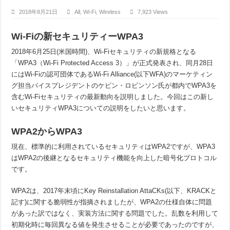
2018年8月21日
All
,
Wi-Fi
,
Wireless
7,923 Views
Wi-Fiの新セキュリティーWPA3
2018年6月25日(米国時間)、Wi-Fiセキュリティの新規格となる
「WPA3（Wi-Fi Protected Access 3）」が正式発表され、同月28日
にはWi-Fiの認可団体であるWi-Fi Alliance(以下WFA)のマーケティン
グ担当バイスプレジデントのケビン・ロビンソン氏が都内でWPA3を
含むWi-Fiセキュリティの最新動向を説明しました。今回はこの新し
いセキュリティWPA3についての説明をしたいと思います。
WPA2からWPA3
現在、標準的に利用されているセキュリティはWPA2ですが、WPA3
はWPA2の後継となるセキュリティ機能を向上した暗号化プロトコル
です。
WPA2は、2017年末頃にKey Reinstallation AttaCKs(以下、KRACKと
記す)に関する脆弱性が指摘されましたが、WPA2の仕様自体に問題
があった訳ではなく、実装方法に関する問題でした。乱数を利用して
初期化時に毎回異なる値を発生させることが必要であったのですが、