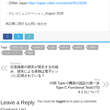
・ZDNet Japan
https://japan.zdnet.com/article/35121625/
・テレコミュニケーション_August 2018
本記事に関するお問い合わせ
Tags
IEEE 802.11
KRACK
LAN
WI-FI
WPA2
WPA3
セキュリティ
無線
Previous
伝送線路の損失が発生する仕組
み、損失による発熱は電子レン
ジに応用されている？
Next
USB Type-C機器の認証の第一歩
Type-C Functional TestのTD
4.1.1について
Leave a Reply
You must be
logged in
to post a comment.
Contact Us!