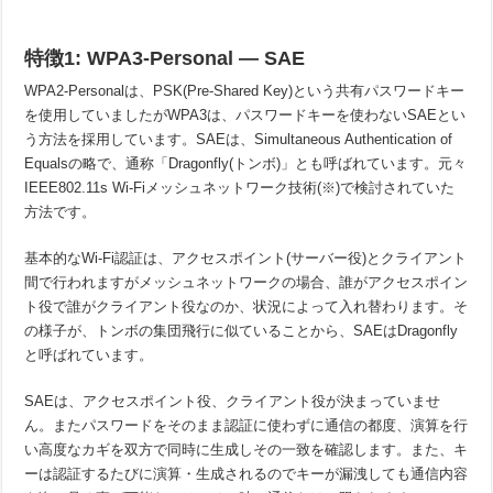
特徴1: WPA3-Personal — SAE
WPA2-Personalは、PSK(Pre-Shared Key)という共有パスワードキー
を使用していましたがWPA3は、パスワードキーを使わないSAEとい
う方法を採用しています。SAEは、Simultaneous Authentication of
Equalsの略で、通称「Dragonfly(トンボ)」とも呼ばれています。元々
IEEE802.11s Wi-Fiメッシュネットワーク技術(※)で検討されていた
方法です。
基本的なWi-Fi認証は、アクセスポイント(サーバー役)とクライアント
間で行われますがメッシュネットワークの場合、誰がアクセスポイン
ト役で誰がクライアント役なのか、状況によって入れ替わります。そ
の様子が、トンボの集団飛行に似ていることから、SAEはDragonfly
と呼ばれています。
SAEは、アクセスポイント役、クライアント役が決まっていませ
ん。またパスワードをそのまま認証に使わずに通信の都度、演算を行
い高度なカギを双方で同時に生成しその一致を確認します。また、キ
ーは認証するたびに演算・生成されるのでキーが漏洩しても通信内容