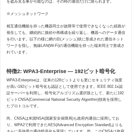
を盗み見る事が可能なのは、その時の通信だけに限られます。
※メッシュネットワーク
相互通信機能を持った機器同士が故障等で使用できなくなった経路が
発生しても、継続的に接続や再構成を繰り返し、機器へのデータ通信
を行います。以下の様に網の目(メッシュ)状に形成された通信ネット
ワークを指し、無線LAN(Wi-Fi)の通信機能を持った端末同士で形成さ
れています。
特徴2: WPA3-Enterprise — 192ビット暗号化
WPA3-Enterpriseは、従来の128ビットよりも更にセキュリティ強度
が高い192ビット暗号化も認証として使用できます。IEEE 802.1x認
証サーバーを利用し、暗号化アルゴリズム選択肢として、新たに192
ビットCNSA(Commercial National Security Algorithm)技術を採用し
たプロトコルです。
尚、CNSAは米国NSA(国家安全保障局)も政府内通信に採用してお
り、WPA2で利用できたAES(Advanced Encryption Standard)よりも
さらに高強度の通信暗号化を実現しています。尚、このCNSAは政府