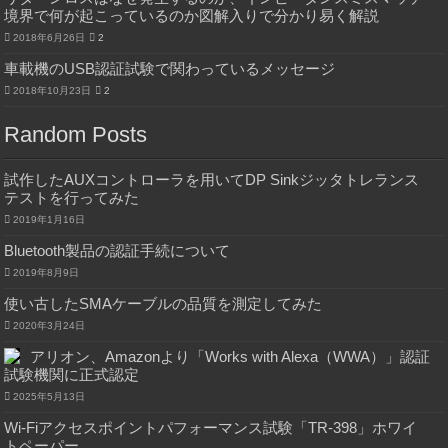
境界で何が起こっているのか図解入りで分かり易く解説
2018年6月26日
2
車載機のUSB認証試験で関わっているメッセージ
2018年10月23日
2
Random Posts
試作したAUXコントローラを用いてDP Sinkジッタトレランス
テストを行ってみた
2019年1月16日
Bluetooth製品の認証手続について
2019年8月9日
使い古したSMAケーブルの品質を測定してみた
2020年3月24日
アリオン、Amazonより「Works with Alexa（WWA）」認証
試験機関に正式認定
2025年5月13日
Wi-Fiアクセスポイントパフォーマンス試験「TR-398」ホワイ
トペーパー