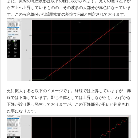
また、実際の電圧波形は以下の様に表示されます。見ての通り左下か
ら右上へ上昇しているものの、その波形の大部分が赤色になっていま
す。この赤色部分が”単調増加”の基準でFailと判定されております。
更に拡大すると以下のイメージです。緑線では上昇していますが、赤
線では下降しています。即ち全体としては上昇しながらも、わずかな
下降が繰り返し発生しておりますが、この下降部分がFailと判定され
た事になります。