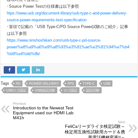
･Source Power Testの仕様書は以下参照
htps://www.usb.org/document-library/usb-type-c-and-power-delivery-
source-power-requirements-test-specification
･冒頭で記載の「USB Type-C/PD Source Power試験のご紹介」記事
は以下参照
https://www.ninshoshiken.com/usb-type-c-pd-source-
power%e8%a9%a6%e9%a8%93%e3%81%ae%e3%81%94%e7%b4
%b9%e4%bb%8b/
Tags
PD
POWER DELIVERY
PPS
TYPE-C
USB
USBロゴ認証
USB認証試験
ロゴ認証
認証試験
Previous
Introduction to the Newest Test
Equipment used our HDMI Lab:
M41h
Next
FeliCaリーダライタ検定試験～
検定用互換性試験用カード＆携
帯電話機種変更!!～