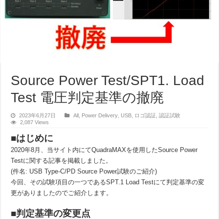
Source Power Test/SPT1. Load
Test 電圧判定基準の撤廃
2023年6月27日
All
,
Power Delivery
,
USB
,
ロゴ認証
,
認証試験
2,087 Views
■はじめに
2020年8月、当サイト内にてQuadraMAXを使用したSource Power
Testに関する記事を掲載しました。
(件名: USB Type-C/PD Source Power試験のご紹介)
今回、その試験項目の一つであるSPT.1 Load Testにて判定基準の変
更がありましたのでご紹介します。
■判定基準の変更点