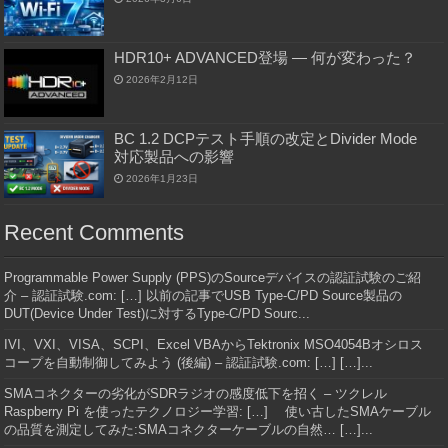
HDR10+ ADVANCED登場 ― 何が変わった？
2026年2月12日
BC 1.2 DCPテスト手順の改定とDivider Mode
対応製品への影響
2026年1月23日
Recent Comments
Programmable Power Supply (PPS)のSourceデバイスの認証試験のご紹
介 – 認証試験.com: […] 以前の記事でUSB Type-C/PD Source製品の
DUT(Device Under Test)に対するType-C/PD Sourc...
IVI、VXI、VISA、SCPI、Excel VBAからTektronix MSO4054Bオシロス
コープを自動制御してみよう (後編) – 認証試験.com: […] […]...
SMAコネクターの劣化がSDRラジオの感度低下を招く – ツクレル
Raspberry Pi を使ったテクノロジー学習: […] 使い古したSMAケーブル
の品質を測定してみた:SMAコネクターケーブルの自然… […]...