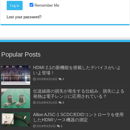
Remember Me
Lost your password?
Popular Posts
HDMI 2.1の新機能を搭載したデバイスがいよ
いよ登場！
2018年6月19日
3
伝送線路の損失が発生する仕組み、損失による
発熱は電子レンジに応用されている？
2018年8月14日
3
Allion AJSC-1 SCDC/EDIDコントローラを使用
したHDMIソース機器の測定
2018年9月4日
3