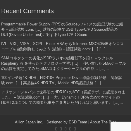
Recent Comments
Programmable Power Supply (PPS)のSourceデバイスの認証試験のご紹
介 – 認証試験.com: […] 以前の記事でUSB Type-C/PD Source製品の
DUT(Device Under Test)に対するType-C/PD Sourc...
IVI、VXI、VISA、SCPI、Excel VBAからTektronix MSO4054Bオシロス
コープを自動制御してみよう (後編) – 認証試験.com: […] […]...
SMAコネクターの劣化がSDRラジオの感度低下を招く – ツクレル
Raspberry Pi を使ったテクノロジー学習: […] 使い古したSMAケーブル
の品質を測定してみた:SMAコネクターケーブルの自然… […]...
100インチ超4K HDR、HDR10+ Projector Device認証試験始動 – 認証試
験.com: […] 高品位4K HDR TV、Mobile HDR認証規格 […]...
アリオン・ジャパンは世界初のHDR10+のATC（認証ラボ）に認定されま
した。 – 認証試験.com: […] 一方、Dynamic HDRも含めて本サイトの
HDMI 2.1についての概要記事をご参考いただければと思います。 […]...
Allion Japan Inc.
| Designed by
ESD Team
|
About The Blog