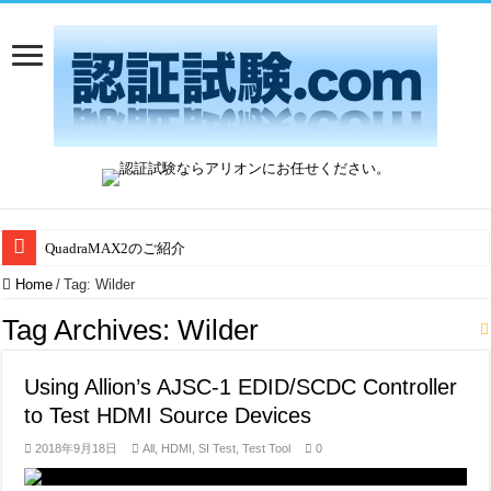
QuadraMAX2のご紹介
Home
/
Tag:
Wilder
Tag Archives:
Wilder
Using Allion’s AJSC-1 EDID/SCDC Controller
to Test HDMI Source Devices
2018年9月18日
All
,
HDMI
,
SI Test
,
Test Tool
0