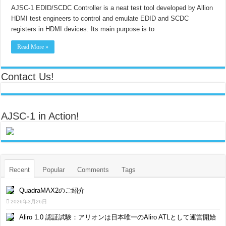
AJSC-1 EDID/SCDC Controller is a neat test tool developed by Allion
HDMI test engineers to control and emulate EDID and SCDC
registers in HDMI devices. Its main purpose is to
Read More »
Contact Us!
AJSC-1 in Action!
Recent
Popular
Comments
Tags
QuadraMAX2のご紹介
2026年3月26日
Aliro 1.0 認証試験：アリオンは日本唯一のAliro ATLとして運営開始