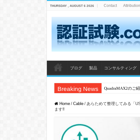
Contact
Attributio
THURSDAY , AUGUST 6 2026
ブログ
製品
コンサルティング
Breaking News
QuadraMAX2のご
Home
/
Cable
/
あらためて整理してみる「US
ます‼