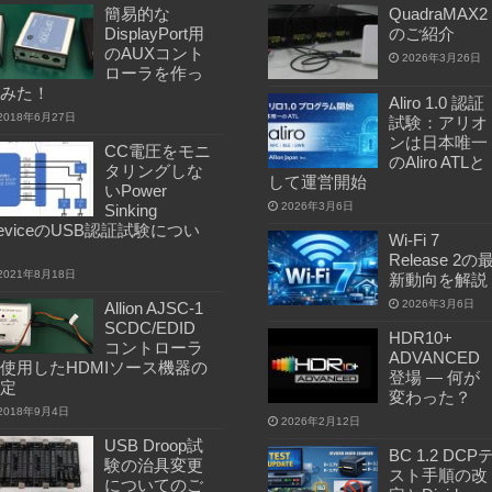
簡易的な
QuadraMAX2
DisplayPort用
のご紹介
のAUXコント
2026年3月26日
ローラを作っ
みた！
Aliro 1.0 認証
2018年6月27日
試験：アリオ
ンは日本唯一
CC電圧をモニ
のAliro ATLと
タリングしな
して運営開始
いPower
2026年3月6日
Sinking
eviceのUSB認証試験につい
Wi-Fi 7
Release 2の
2021年8月18日
新動向を解説
2026年3月6日
Allion AJSC-1
SCDC/EDID
HDR10+
コントローラ
ADVANCED
使用したHDMIソース機器の
登場 ― 何が
定
変わった？
2018年9月4日
2026年2月12日
USB Droop試
BC 1.2 DCP
験の治具変更
スト手順の改
についてのご