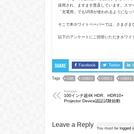
採用され、ますます普及しています。スマ
「充電用」でもUSBが使われるようになっ
そこで本ホワイトペーパーでは、さまざま
以下のアンケートにご回答いただきホワイ
Facebook
Twitter
Share
Tags
USB
USB3.0
USB3.1
USB3.2
Previous
100インチ超4K HDR、HDR10+
Projector Device認証試験始動
Leave a Reply
You must be
logged i