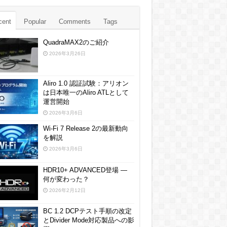
cent
Popular
Comments
Tags
QuadraMAX2のご紹介
2026年3月26日
Aliro 1.0 認証試験：アリオン
は日本唯一のAliro ATLとして
運営開始
2026年3月6日
Wi-Fi 7 Release 2の最新動向
を解説
2026年3月6日
HDR10+ ADVANCED登場 ―
何が変わった？
2026年2月12日
BC 1.2 DCPテスト手順の改定
とDivider Mode対応製品への影