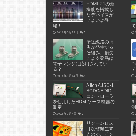
HDMI 2.1の新
機能を搭載し
たデバイスが
いよいよ登
場！
て
2018年6月19日
3
伝送線路の損
失が発生する
仕組み、損失
による発熱は
電子レンジに応用されてい
D
る？
て
2018年8月14日
3
Allion AJSC-1
SCDC/EDID
コントローラ
を使用したHDMIソース機器の
を
測定
測
2018年9月4日
3
リターンロス
はなぜ発生す
るのか、イン