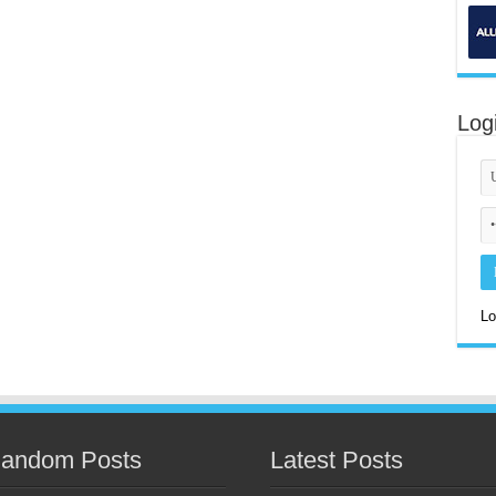
Log
Lo
andom Posts
Latest Posts