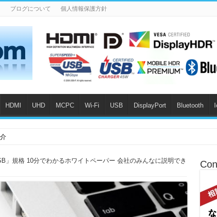
n
ブログについて
個人情報保護方針
HDMI
UHD
MCPC
Wi-Fi
USB
DisplayPort
Bluetooth
紹介
B」規格 10分でわかるホワイトペーパー 会社のみんなに説明でき
Con