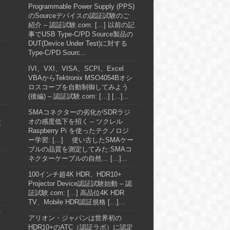
Programmable Power Supply (PPS)
のSourceデバイスの認証試験のご
紹介 – 認証試験.com: […] 以前の記
事でUSB Type-C/PD Source製品の
DUT(Device Under Test)に対する
Type-C/PD Sourc...
IVI、VXI、VISA、SCPI、Excel
VBAからTektronix MSO4054Bオシ
ロスコープを自動制御してみよう
(後編) – 認証試験.com: […] […]...
SMAコネクターの劣化がSDRラジ
最
オの感度低下を招く – ツクレル
Raspberry Pi を使ったテクノロジ
ー学習: […] 使い古したSMAケー
ブルの品質を測定してみた:SMAコ
ネクターケーブルの自然… […]...
100インチ超4K HDR、HDR10+
Projector Device認証試験始動 – 認
証試験.com: […] 高品位4K HDR
TV、Mobile HDR認証規格 […]...
テ
アリオン・ジャパンは世界初の
HDR10+のATC（認証ラボ）に認定