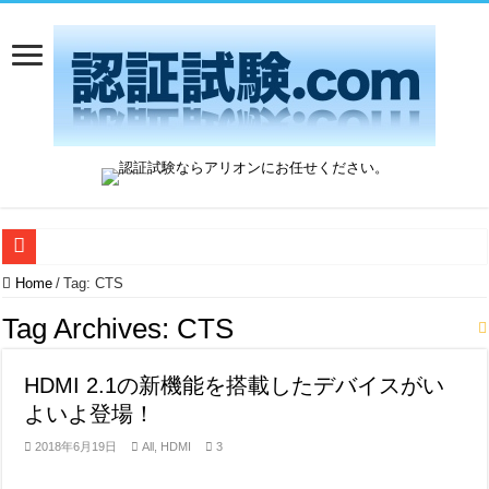
QuadraMAX2のご紹介
Home
/
Tag:
CTS
Aliro 1.0 認証試験：アリオンは日本唯一のAliro ATLとして運営開始
Tag Archives:
CTS
Wi-Fi 7 Release 2の最新動向を解説
HDMI 2.1の新機能を搭載したデバイスがい
HDR10+ ADVANCED登場 ― 何が変わった？
よいよ登場！
BC 1.2 DCPテスト手順の改定とDivider Mode対応製品への影響
2018年6月19日
All
,
HDMI
3
Microsoft WHCPとAllionのテストサービスがUSB-Cの残りの課題を解決し