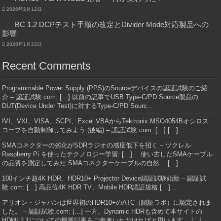
2026年2月12日
BC 1.2 DCPテスト手順の改定とDivider Mode対応製品への
影響
2026年1月23日
Recent Comments
Programmable Power Supply (PPS)のSourceデバイスの認証試験のご紹
介 – 認証試験.com: […] 以前の記事でUSB Type-C/PD Source製品の
DUT(Device Under Test)に対するType-C/PD Sourc...
IVI、VXI、VISA、SCPI、Excel VBAからTektronix MSO4054Bオシロス
コープを自動制御してみよう (後編) – 認証試験.com: […] […]...
SMAコネクターの劣化がSDRラジオの感度低下を招く – ツクレル
Raspberry Pi を使ったテクノロジー学習: […] 使い古したSMAケーブル
の品質を測定してみた:SMAコネクターケーブルの自然… […]...
100インチ超4K HDR、HDR10+ Projector Device認証試験始動 – 認証試
験.com: […] 高品位4K HDR TV、Mobile HDR認証規格 […]...
アリオン・ジャパンは世界初のHDR10+のATC（認証ラボ）に認定されま
した。 – 認証試験.com: […] 一方、Dynamic HDRも含めて本サイトの
HDMI 2.1についての概要記事をご参考いただければと思います。 […]...