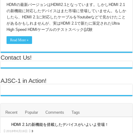
アリオン、Amazonより「Works with Alexa（WWA）」認証試験機関に正
HDMIの最新バージョンはHDMI2.1となっています。しかしHDMI 2.1
の新機能に対応したデバイスはまた市場に登場していません。もしか
オシロスコープのCSV波形Fileはなぜ大きい? CSV波形FileとBinary波形
したら、HDMI 2.1に対応したケーブルをYoutubeなどで見かけたこと
があるかもしれませんが、実はHDMI 2.1で新たに策定されたUltra
USB-IFのIEC 62680規格適合性プログラムについて（詳細解説）
High Speed HDMIケーブルのテストスペック(試験
USB PD対応のDUTが認証取得する場合のUSB PD Revision 3.1 / Versi
Read More »
Contact Us!
AJSC-1 in Action!
Recent
Popular
Comments
Tags
HDMI 2.1の新機能を搭載したデバイスがいよいよ登場！
2018年6月19日
3