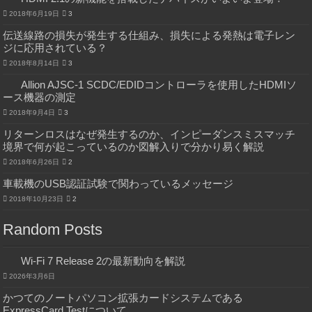
2018年6月19日
3
伝送線路の損失が発生する仕組み、損失による発熱は電子レン
ジに応用されている？
2018年8月14日
3
Allion AJSC-1 SCDC/EDIDコントローラを使用したHDMIソ
ース機器の測定
2018年9月4日
3
リターンロスはなぜ発生するのか、インピーダンスミスマッチ
境界で何が起こっているのか図解入りで分かり易く解説
2018年6月26日
2
車載機のUSB認証試験で関わっているメッセージ
2018年10月23日
2
Random Posts
Wi-Fi 7 Release 2の最新動向を解説
2026年3月6日
かつてのノートパソコン拡張カードシステムである
ExpressCard Testについて