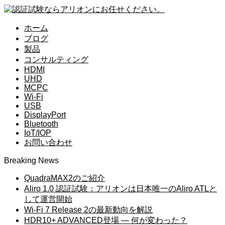
ホーム
ブログ
製品
コンサルティング
HDMI
UHD
MCPC
Wi-Fi
USB
DisplayPort
Bluetooth
IoT/IOP
お問い合わせ
Breaking News
QuadraMAX2のご紹介
Aliro 1.0 認証試験：アリオンは日本唯一のAliro ATLと
して運営開始
Wi-Fi 7 Release 2の最新動向を解説
HDR10+ ADVANCED登場 ― 何が変わった？