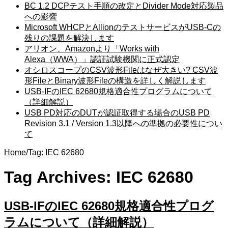
BC 1.2 DCPテスト手順の改定とDivider Mode対応製品
への影響
Microsoft WHCPとAllionのテストサービスがUSB-Cの
残りの課題を解決します
アリオン、Amazonより「Works with
Alexa（WWA）」認証試験機関に正式認定
オシロスコープのCSV波形Fileはなぜ大きい? CSV波
形FileとBinary波形Fileの構造を詳しく解説します
USB-IFのIEC 62680規格適合性プログラムについて
（詳細解説）
USB PD対応のDUTが認証取得する場合のUSB PD
Revision 3.1 / Version 1.3以降への準拠の必要性につい
て
Home
/
Tag:
IEC 62680
Tag Archives:
IEC 62680
USB-IFのIEC 62680規格適合性プログ
ラムについて（詳細解説）