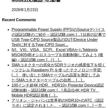
2026年1月23日
Recent Comments
Programmable Power Supply (PPS)のSourceデバイス
の認証試験のご紹介 – 認証試験.com: […] 以前の記事で
USB Type-C/PD Source製品のDUT(Device Under
Test)に対するType-C/PD Sourc...
IVI、VXI、VISA、SCPI、Excel VBAからTektronix
MSO4054Bオシロスコープを自動制御してみよう (後
編) – 認証試験.com: […] […]...
SMAコネクターの劣化がSDRラジオの感度低下を招く
– ツクレル Raspberry Pi を使ったテクノロジー学習:
[…] 使い古したSMAケーブルの品質を測定してみ
た:SMAコネクターケーブルの自然… […]...
100インチ超4K HDR、HDR10+ Projector Device認証
試験始動 – 認証試験.com: […] 高品位4K HDR TV、
Mobile HDR認証規格 […]...
アリオン・ジャパンは世界初のHDR10+のATC（認証
ラボ）に認定されました。 – 認証試験.com: […] 一方、