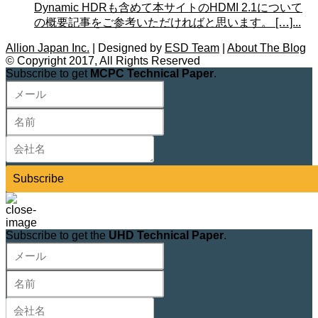
Dynamic HDRも含めて本サイトのHDMI 2.1について
の概要記事をご参考いただければと思います。 […]...
Allion Japan Inc.
| Designed by
ESD Team
|
About The Blog
© Copyright 2017, All Rights Reserved
Subscribe to get
MCPC Technical Paper
.
Subscribe
Subscribe to get the
UHD Technical Paper
.