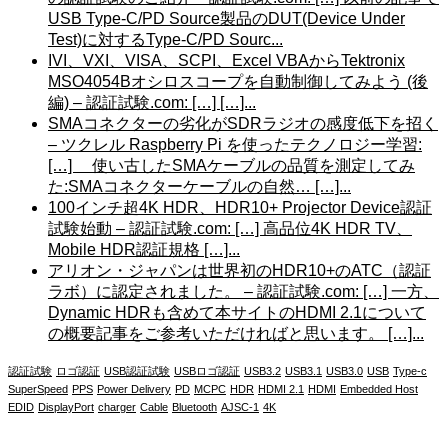
USB Type-C/PD Source製品のDUT(Device Under
Test)に対するType-C/PD Sourc...
IVI、VXI、VISA、SCPI、Excel VBAからTektronix
MSO4054Bオシロスコープを自動制御してみよう (後
編) – 認証試験.com: […] […]...
SMAコネクターの劣化がSDRラジオの感度低下を招く
– ツクレル Raspberry Pi を使ったテクノロジー学習:
[…] 使い古したSMAケーブルの品質を測定してみ
た:SMAコネクターケーブルの自然… […]...
100インチ超4K HDR、HDR10+ Projector Device認証
試験始動 – 認証試験.com: […] 高品位4K HDR TV、
Mobile HDR認証規格 […]...
アリオン・ジャパンは世界初のHDR10+のATC（認証
ラボ）に認定されました。 – 認証試験.com: […] 一方、
Dynamic HDRも含めて本サイトのHDMI 2.1について
の概要記事をご参考いただければと思います。 […]...
認証試験
ロゴ認証
USB認証試験
USBロゴ認証
USB3.2
USB3.1
USB3.0
USB
Type-c
SuperSpeed
PPS
Power Delivery
PD
MCPC
HDR
HDMI 2.1
HDMI
Embedded Host
EDID
DisplayPort
charger
Cable
Bluetooth
AJSC-1
4K