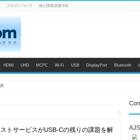
ブログについて
個人情報保護方針
HDMI
UHD
MCPC
Wi-Fi
USB
DisplayPort
Bluetooth
紹介
Con
AJS
lionのテストサービスがUSB-Cの残りの課題を解