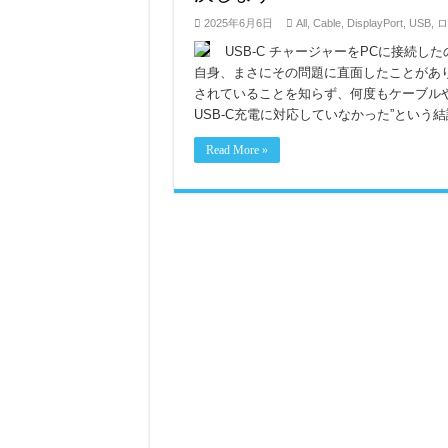
2025年6月6日
All
,
Cable
,
DisplayPort
,
USB
,
ロ
USB-C チャージャーをPCに接続
自身、まさにその問題に直面したことがあり
されていることを知らず、何度もケーブルや
USB-C充電に対応していなかった”という
Read More »