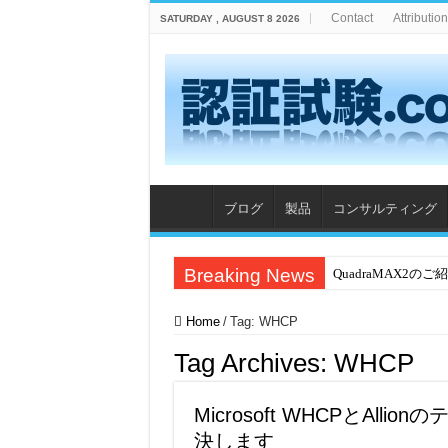
Contact
Attribution
SATURDAY , AUGUST 8 2026
ブログ
製品
コンサルティング
Breaking News
QuadraMAX2のご
Home
/
Tag:
WHCP
Tag Archives:
WHCP
Microsoft WHCPとAl
決します