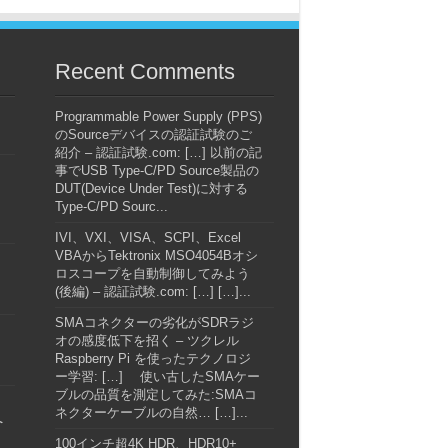
Recent Comments
Programmable Power Supply (PPS)
のSourceデバイスの認証試験のご
紹介 – 認証試験.com: […] 以前の記
事でUSB Type-C/PD Source製品の
DUT(Device Under Test)に対する
Type-C/PD Sourc...
IVI、VXI、VISA、SCPI、Excel
VBAからTektronix MSO4054Bオシ
ロスコープを自動制御してみよう
(後編) – 認証試験.com: […] […]...
SMAコネクターの劣化がSDRラジ
オの感度低下を招く – ツクレル
Raspberry Pi を使ったテクノロジ
ー学習: […] 使い古したSMAケー
ブルの品質を測定してみた:SMAコ
ネクターケーブルの自然… […]...
へ
100インチ超4K HDR、HDR10+