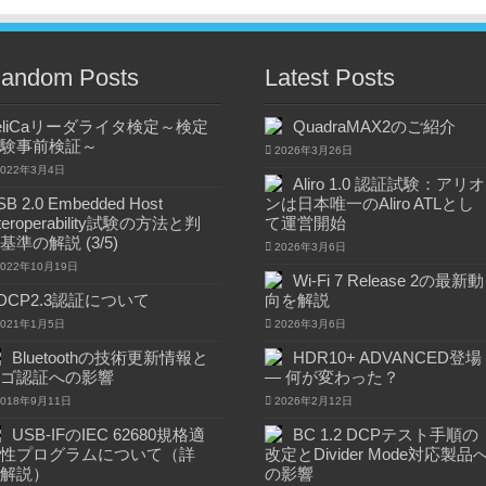
andom Posts
Latest Posts
eliCaリーダライタ検定～検定
QuadraMAX2のご紹介
験事前検証～
2026年3月26日
2022年3月4日
Aliro 1.0 認証試験：アリオ
SB 2.0 Embedded Host
ンは日本唯一のAliro ATLとし
nteroperability試験の方法と判
て運営開始
基準の解説 (3/5)
2026年3月6日
2022年10月19日
Wi-Fi 7 Release 2の最新動
DCP2.3認証について
向を解説
2021年1月5日
2026年3月6日
Bluetoothの技術更新情報と
HDR10+ ADVANCED登場
ゴ認証への影響
― 何が変わった？
2018年9月11日
2026年2月12日
USB-IFのIEC 62680規格適
BC 1.2 DCPテスト手順の
性プログラムについて（詳
改定とDivider Mode対応製品
解説）
の影響