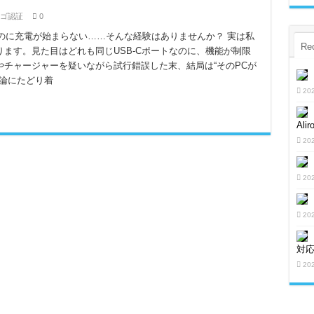
ゴ認証
0
したのに充電が始まらない……そんな経験はありませんか？ 実は私
Re
ます。見た目はどれも同じUSB-Cポートなのに、機能が制限
チャージャーを疑いながら試行錯誤した末、結局は“そのPCが
結論にたどり着
20
Al
20
20
20
対
20