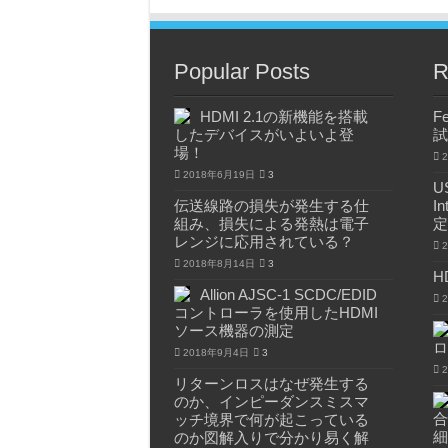
Popular Posts
R
HDMI 2.1の新機能を搭載
F
したデバイスがいよいよ登
試
場！
2018年6月19日
3
U
伝送線路の損失が発生する仕
I
組み、損失による発熱は電子
定
レンジに応用されている？
2018年8月14日
3
H
Allion AJSC-1 SCDC/EDID
コントローラを使用したHDMI
ソース機器の測定
ロ
2018年9月4日
3
リターンロスはなぜ発生する
のか、インピーダンスミスマ
合
ッチ境界で何が起こっている
細
のか図解入りで分かり易く解