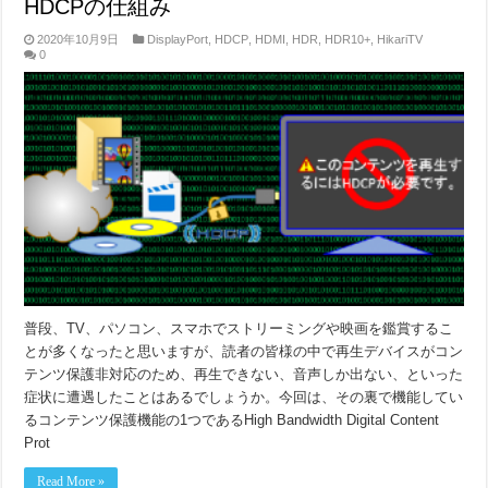
HDCPの仕組み
2020年10月9日
DisplayPort
,
HDCP
,
HDMI
,
HDR
,
HDR10+
,
HikariTV
0
普段、TV、パソコン、スマホでストリーミングや映画を鑑賞するこ
とが多くなったと思いますが、読者の皆様の中で再生デバイスがコン
テンツ保護非対応のため、再生できない、音声しか出ない、といった
症状に遭遇したことはあるでしょうか。今回は、その裏で機能してい
るコンテンツ保護機能の1つであるHigh Bandwidth Digital Content
Prot
Read More »