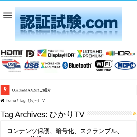
QuadraMAX2のご紹介
Aliro 1.0 認証試験：アリオンは日本唯一のAliro ATLとして運営開始
Home
/
Tag:
ひかりTV
Tag Archives:
ひかりTV
コンテンツ保護、暗号化、スクランブル、